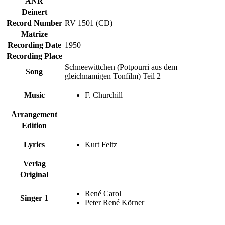
ANR
Deinert
Record Number
RV 1501 (CD)
Matrize
Recording Date
1950
Recording Place
Schneewittchen (Potpourri aus dem
Song
gleichnamigen Tonfilm) Teil 2
Music
F. Churchill
Arrangement
Edition
Lyrics
Kurt Feltz
Verlag
Original
René Carol
Singer 1
Peter René Körner