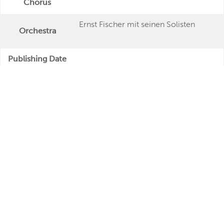
Chorus
Ernst Fischer mit seinen Solisten
Orchestra
Publishing Date
"Schön war die Zeit... René Carol -
Veröffentlichung
Seine schönsten Aufnahmen aus den
Jahren 1949 bis 1953"
Further Remarks
Production
Presseecho
Eigene
Bewertung