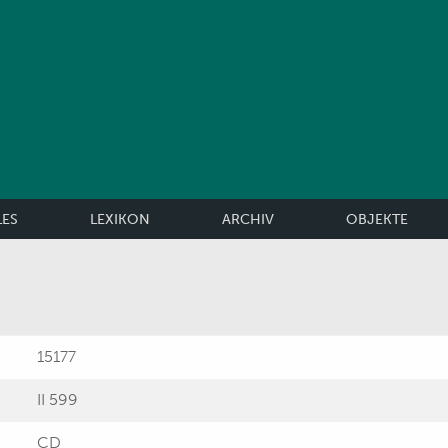
LES
LEXIKON
ARCHIV
OBJEKTE
15177
II 599
CD