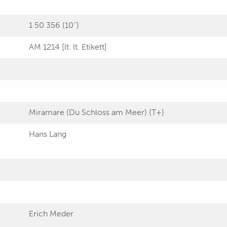
1 50 356 (10'')
AM 1214 [lt. lt. Etikett]
Miramare (Du Schloss am Meer) (T+)
Hans Lang
Erich Meder