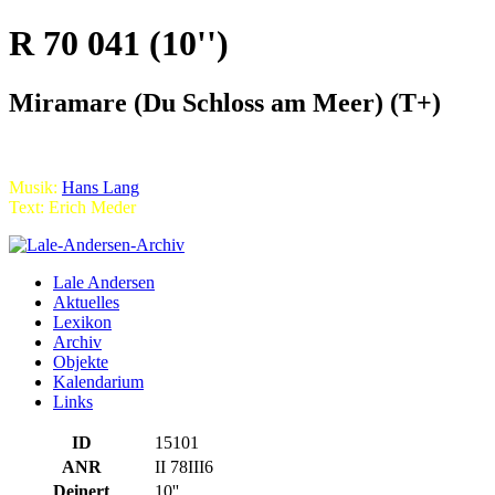
R 70 041 (10'')
Miramare (Du Schloss am Meer) (T+)
Musik:
Hans Lang
Text: Erich Meder
Lale Andersen
Aktuelles
Lexikon
Archiv
Objekte
Kalendarium
Links
ID
15101
ANR
II 78III6
Deinert
10''