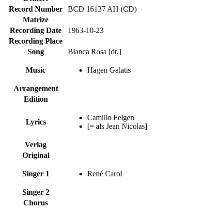
Record Number
BCD 16137 AH (CD)
Matrize
Recording Date
1963-10-23
Recording Place
Song
Bianca Rosa [dt.]
Music
Hagen Galatis
Arrangement
Edition
Camillo Felgen
Lyrics
[= als Jean Nicolas]
Verlag
Original
Singer 1
René Carol
Singer 2
Chorus