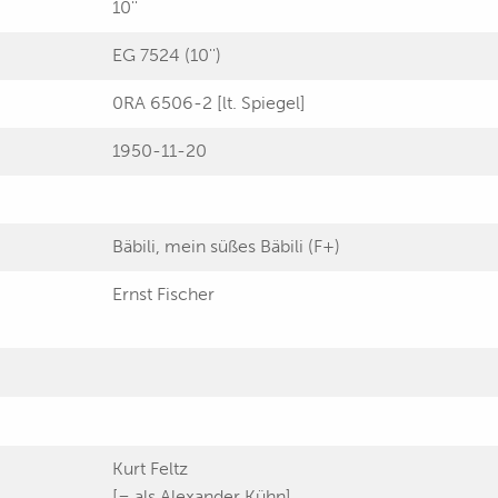
10''
EG 7524 (10'')
0RA 6506-2 [lt. Spiegel]
1950-11-20
Bäbili, mein süßes Bäbili (F+)
Ernst Fischer
Kurt Feltz
[= als Alexander Kühn]