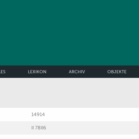
LES
LEXIKON
ARCHIV
OBJEKTE
14914
II 78II6