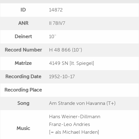
ID
14872
ANR
II 78IV7
Deinert
10''
Record Number
H 48 866 (10'')
Matrize
4149 SN [lt. Spiegel]
Recording Date
1952-10-17
Recording Place
Song
Am Strande von Havanna (T+)
Hans Weiner-Dillmann
Franz-Leo Andries
Music
[= als Michael Harden]