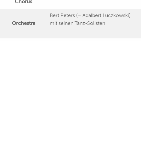
Chorus
Bert Peters (= Adalbert Luczkowski)
Orchestra
mit seinen Tanz-Solisten
Publishing Date
1952-10-30 [Umschnitt]
Veröffentlichung
Further Remarks
Production
<p>dass "Michael Harden" ein
Pseudonym von Franz-Leo Andries
Presseecho
war, verrät "Spiegel" 48/1955, S.
50</p>
Eigene