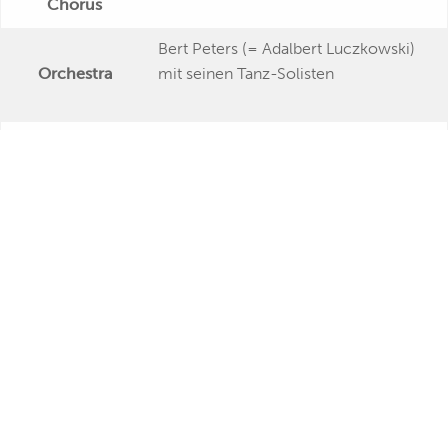
Chorus
Bert Peters (= Adalbert Luczkowski)
Orchestra
mit seinen Tanz-Solisten
Publishing Date
Veröffentlichung
"Rote Rosen, rote Lippen, roter Wein"
Further Remarks
Production
<p>dass "Michael Harden" ein
Pseudonym von Franz-Leo Andries
Presseecho
war, verrät "Spiegel" 48/1955, S.
50</p>
Eigene