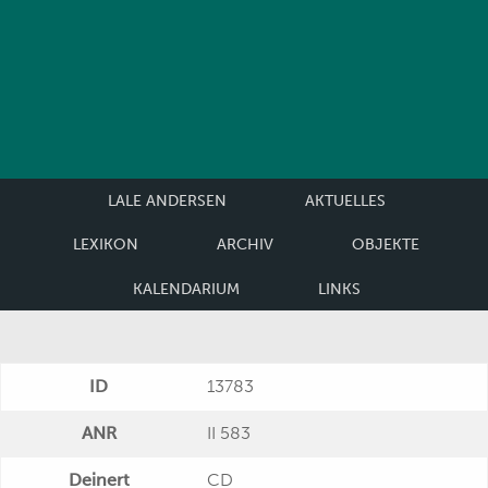
LALE ANDERSEN
AKTUELLES
LEXIKON
ARCHIV
OBJEKTE
KALENDARIUM
LINKS
ID
13783
ANR
II 583
Deinert
CD