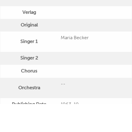
Verlag
Original
Maria Becker
Singer 1
Singer 2
Chorus
--
Orchestra
Publishing Date
1963-10
Veröffentlichung
"Aus deutscher Dichtung"
Further Remarks