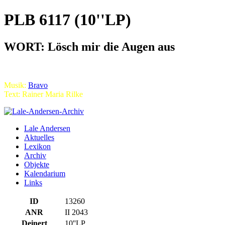
PLB 6117 (10''LP)
WORT: Lösch mir die Augen aus
Musik:
Bravo
Text: Rainer Maria Rilke
Lale Andersen
Aktuelles
Lexikon
Archiv
Objekte
Kalendarium
Links
ID
13260
ANR
II 2043
Deinert
10''LP