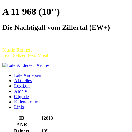
A 11 968 (10'')
Die Nachtigall vom Zillertal (EW+)
Musik: Ronnert
Text: Seltzer Text: Musil
Lale Andersen
Aktuelles
Lexikon
Archiv
Objekte
Kalendarium
Links
ID
12813
ANR
Deinert
10''