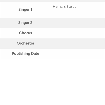
Heinz Erhardt
Singer 1
Singer 2
Chorus
Orchestra
Publishing Date
Veröffentlichung
Further Remarks
Production
Presseecho
Eigene Bewertung