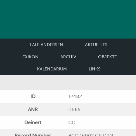
LALE ANDERSEN
AKTUELLES
LEXIKON
ARCHIV
OBJEKTE
KALENDARIUM
LINKS
ID
12482
ANR
II 565
Deinert
CD
Record Number
BCD 16902 CP (CD)