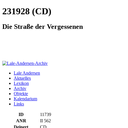
231928 (CD)
Die Straße der Vergessenen
Lale Andersen
Aktuelles
Lexikon
Archiv
Objekte
Kalendarium
Links
ID
11739
ANR
II 562
Deinert
CD