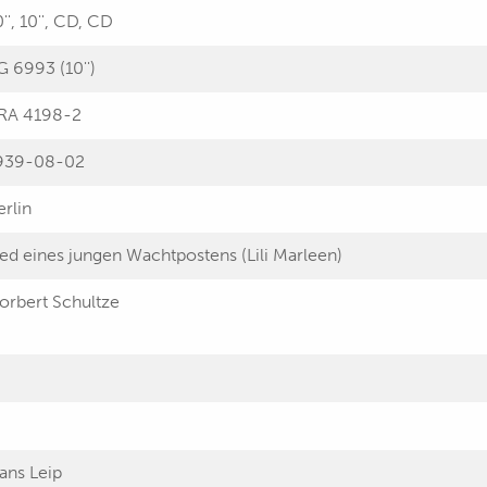
'', 10'', CD, CD
G 6993 (10'')
RA 4198-2
939-08-02
erlin
ied eines jungen Wachtpostens (Lili Marleen)
orbert Schultze
ans Leip