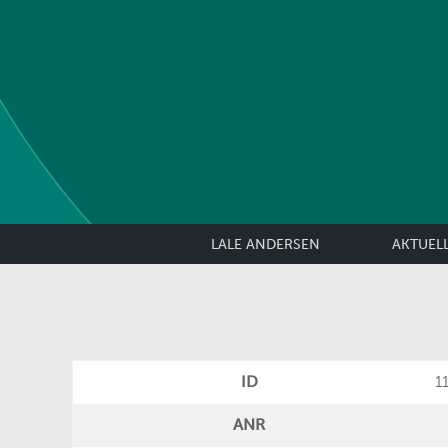
LALE ANDERSEN
AKTUEL
ID
1
ANR