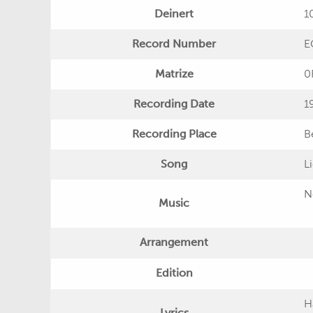
Deinert
10
Record Number
E
Matrize
0
Recording Date
1
Recording Place
B
Song
L
N
Music
Arrangement
Edition
H
Lyrics