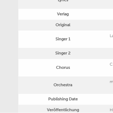
Verlag
Original
L
Singer 1
Singer 2
C
Chorus
m
Orchestra
Publishing Date
Veröffentlichung
H