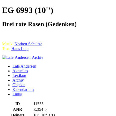
EG 6993 (10'')
Drei rote Rosen (Gedenken)
Musik:
Norbert Schultze
Text:
Hans Leip
Lale Andersen
Aktuelles
Lexikon
Archiv
Objekte
Kalendarium
Links
ID
11555
ANR
E.354-b
Deinert
10'', 10'', CD