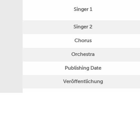
Singer 1
Singer 2
Chorus
Orchestra
Publishing Date
Veröffentlichung
Further Remarks
Production
Presseecho
Eigene Bewertung