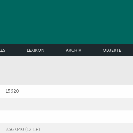
LES
LEXIKON
ARCHIV
OBJEKTE
15620
236 040 (12''LP)